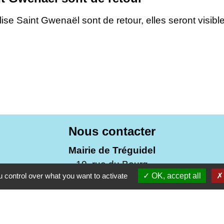
glise Saint Gwenaël sont de retour, elles seront visib
Nous contacter
Mairie de Tréguidel
10, rue du Bourg
 control over what you want to activate
OK, accept all
22290 Tréguidel - FRANCE
+33 2 96 70 02 98
Contact par formulaire