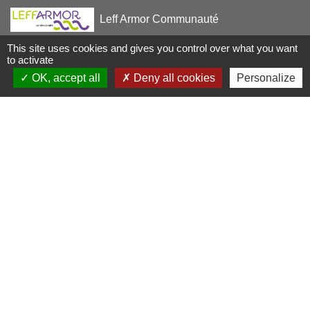
Leff Armor Communauté
This site uses cookies and gives you control over what you want
France Services
to activate
OK, accept all
Deny all cookies
Personalize
Falaises d'Armor (Office du tourismes)
Mentions légales
-
Politique de confidentialité
-
Accessibilité
-
Plan du site
-
Gestion des cookies
Site créé en partenariat avec Réseau des Communes