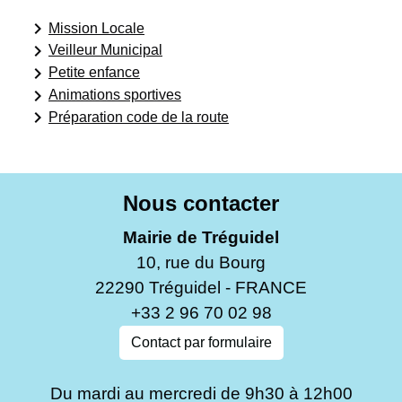
keyboard_arrow_right
Mission Locale
keyboard_arrow_right
Veilleur Municipal
keyboard_arrow_right
Petite enfance
keyboard_arrow_right
Animations sportives
keyboard_arrow_right
Préparation code de la route
Nous contacter
Mairie de Tréguidel
10, rue du Bourg
22290 Tréguidel - FRANCE
+33 2 96 70 02 98
Contact par formulaire
Du mardi au mercredi de 9h30 à 12h00