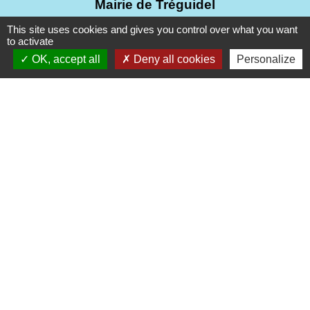
Mairie de Tréguidel
10, rue du Bourg
This site uses cookies and gives you control over what you want
to activate
22290 Tréguidel - FRANCE
OK, accept all
Deny all cookies
Personalize
+33 2 96 70 02 98
Contact par formulaire
Du mardi au mercredi de 9h30 à 12h00
Du vendredi au samedi de 9h30 à 12h00
Fermeture le lundi et le jeudi
Liens