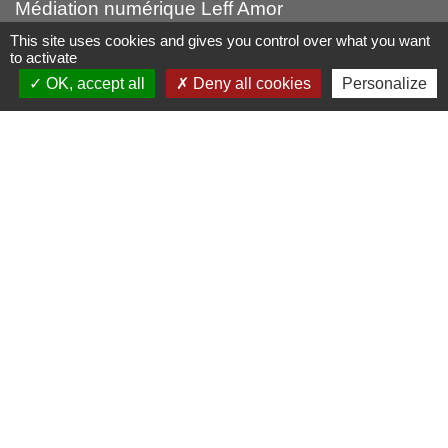
Médiation numérique Leff Amor
Forum citoyen Leff Armor
This site uses cookies and gives you control over what you want
to activate
autres liens
OK, accept all
Deny all cookies
Personalize
Leff Armor Communauté
France Services
Falaises d'Armor (Office du tourismes)
Mentions légales
-
Politique de confidentialité
-
Accessibilité
-
Plan du site
-
Gestion des cookies
Site créé en partenariat avec Réseau des Communes