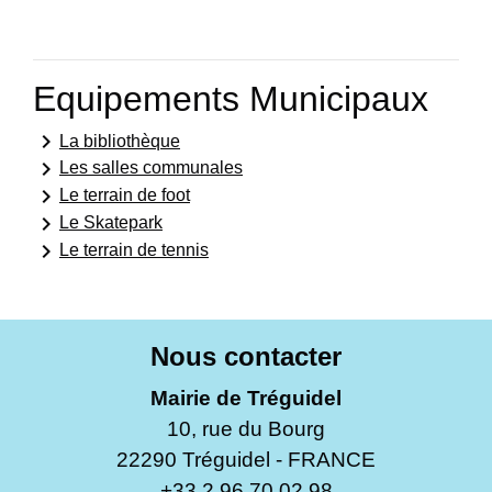
Equipements Municipaux
keyboard_arrow_right
La bibliothèque
keyboard_arrow_right
Les salles communales
keyboard_arrow_right
Le terrain de foot
keyboard_arrow_right
Le Skatepark
keyboard_arrow_right
Le terrain de tennis
Nous contacter
Mairie de Tréguidel
10, rue du Bourg
22290 Tréguidel - FRANCE
+33 2 96 70 02 98