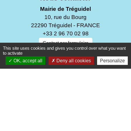
Mairie de Tréguidel
10, rue du Bourg
22290 Tréguidel - FRANCE
+33 2 96 70 02 98
Contact par formulaire
This site uses cookies and gives you control over what you want
to activate
Du mardi au mercredi de 9h30 à 12h00
OK, accept all
Deny all cookies
Personalize
Du vendredi au samedi de 9h30 à 12h00
Fermeture le lundi et le jeudi
Liens